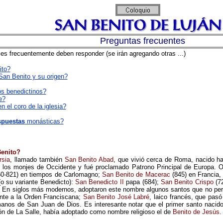
Preguntas frecuentes
es frecuentemente deben responder (se irán agregando otras ...)
ito?
an Benito y su origen?
os benedictinos?
e?
 el coro de la iglesia?
spuestas
monásticas?
Benito?
rsia
,
llamado
también
San Benito Abad
, que vivió cerca de Roma, nacido ha
 los monjes de Occidente y fué proclamado Patrono Principal de Europa. 
0-821) en tiempos de Carlomagno;
San Benito de Macerac
(845) en Francia
(o su variante Benedicto):
San Benedicto II
papa (684);
San Benito Crispo
(7
 En siglos más modernos, adoptaron este nombre algunos santos que no pe
iente a la Orden Franciscana;
San Benito José Labré
, laico francés, que pas
anos de San Juan de Dios. Es interesante notar que el primer santo nacido
n de La Salle, había adoptado como nombre religioso el de
Benito de Jesús
.