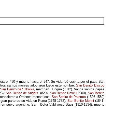
cia el 480 y muerto hacia el 547.
Su
v
ida
fué
escrita por
el papa
San
Otros santos monjes adoptaron luego este nombre:
San Benito Biscop
,
San Benito de Szkalka
, mártir en Hungría (1012). Varios santos papas
25);
San Benito de Angers
(820);
San Benito Revelli
(900),
San Benito
rtenecieron a Ordenes monásticas:
San Benito de Palermo
(1526-1589)
ó
gran
parte de su vida
en
Roma (1748-1783);
San Benito Menni
(1841-
 en suelo argentino, San Héctor Valdivieso Sáez (1910-1934),
muerto