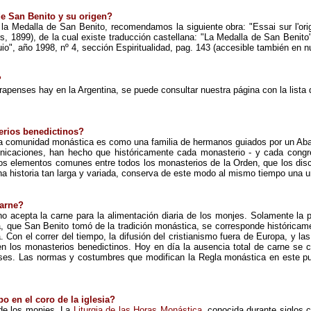
e San Benito y su origen?
e la Medalla de San Benito,
r
ecomendamos la siguiente
obra
: "Essai sur l'or
s, 1899), de la cual existe traducción castellana: "La Medalla de San Benito
uio", año 1998, nº 4, sección Espiritualidad, pag. 143 (accesible también en n
?
apenses hay en la Argentina, se puede consultar nuestra página con la lista 
erios benedictinos?
ada comunidad monástica es
como
una familia de hermanos guiados por
un
Aba
nicaciones, han hecho que históricamente cada monasterio - y cada congre
los
elementos com
unes entre
todos los monasterios de la Orden, que los dis
a historia tan larga y variada,
conserva de este modo al mismo tiempo una un
arne?
no acepta la carne para la alimentación diaria de los monjes. Solamente la
, que San Benito tomó de la tradición monástica, se corresponde históricame
 Con el correr del tiempo, la difusión del cristianismo fuera de Europa, y l
en los monasterios benedictinos. Hoy en día la ausencia total de carne se 
enses. Las normas y costumbres que modifican la Regla monástica en este pu
o en el coro de la iglesia?
 de los monjes. La
Liturgia de las Horas Monástica
, conocida durante siglos