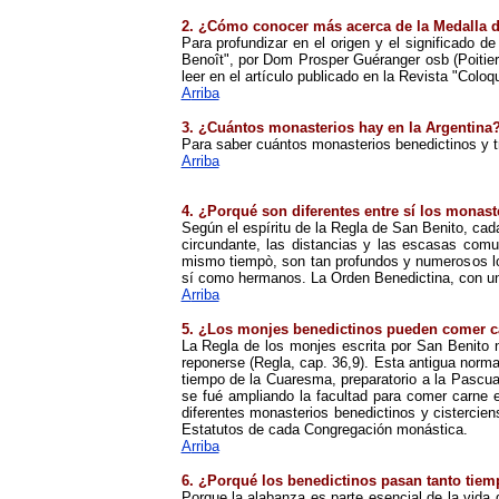
2. ¿Cómo conocer más acerca de la Medalla d
Para
profundizar en
el origen y el significado d
Benoît", por Dom Prosper Guéranger osb (Poitier
leer en el artículo publicado en la Revista "Coloq
A
rriba
3. ¿Cuántos monasterios hay en la Argentina
Para saber cuántos monasterios benedictinos y tr
A
rriba
4. ¿Porqué son diferentes entre sí los monast
Según el espíritu de la Regla de San Benito, c
circundante, las distancias y las escasas comu
mismo tiempò, son tan profundos y numerosos 
sí como hermanos. La Orden
B
enedictina
, con un
A
rriba
5. ¿Los monjes benedictinos pueden comer c
La Regla de los monjes escrita por San Benito 
reponerse (Regla, cap.
36,9). Esta antigua norma
tiempo de la Cuaresma, preparatorio a la Pascua.
se fué ampliando la facultad para comer carne 
diferentes monasterios benedictinos y cisterci
Estatutos de cada Congregación monástica.
A
rriba
6. ¿Porqué los benedictinos pasan tanto tiemp
Porque la alabanza es parte esencial de la vida