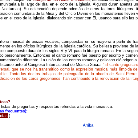
omunitaria
a lo largo del día,
en el coro de la iglesia. Algunos duran apenas 
as Nocturnas). Su
celebración
depende además de otros factores litúrgicos: tie
ebración
comunitaria de la Misa y
del Oficio Divino
en los monasterios lleven 
 en el coro de la Iglesia, dialogando sin cesar con El, usando para ello las 
ertorio musical de piezas vocales
,
compuestas en su mayoría a partir de fr
mente en los oficios litúrgicos de la Iglesia católica. Su belleza proviene de
orio compuesto durante los siglos V y VI para la liturgia romana. En la segun
do personalmente. Entonces el canto romano fué puesto por escrito y
comen
rnamentación diferente. La unión de los cantos romano y galicano dió origen 
iscurso ante el Congreso Internacional de Música Sacra:
"El canto gregorian
niversal, que se nos ha transmitido como la expresión musical más límpida de 
ble. Tanto los doctos trabajos de paleografía de la abadía de Saint-Pierre
icación de los coros gregorianos, han contribuido a la renovación de la litur
ticas?
listas de preguntas y respuestas referidas a la vida monástica:
as frecuentes
);
ntas
)
A
rriba