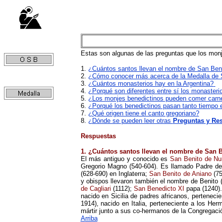
Estas son algunas de las preguntas que los monj
1.
¿Cuántos santos llevan el nombre de San Ben
2.
¿Cómo conocer más acerca de la Medalla de S
3.
¿Cuántos monasterios hay en la Argentina?
4.
¿Porqué son diferentes entre sí los monasteri
5.
¿Los monjes benedictinos pueden comer carn
6.
¿Porqué los benedictinos pasan tanto tiempo en
7.
¿Qué origen tiene el canto gregoriano?
8.
¿Dónde se pueden leer otras
Preguntas y Re
Respuestas
1. ¿Cuántos santos llevan el nombre de San 
El más antiguo
y conocido
es
San Benito de Nu
Gregorio Magno (540-604). Es llamado Padre de
(628-690) en Inglaterra;
San Benito de Aniano
(75
y obispos llevaron también el nombre de Benito 
de Cagliari
(1112);
San Benedicto XI
papa (1240).
nacido en Sicilia de padres africanos, pertenec
1914), nacido en Italia,
perteneciente a
los Herm
mártir junto
a sus co-
hermanos de la Congregació
A
rriba