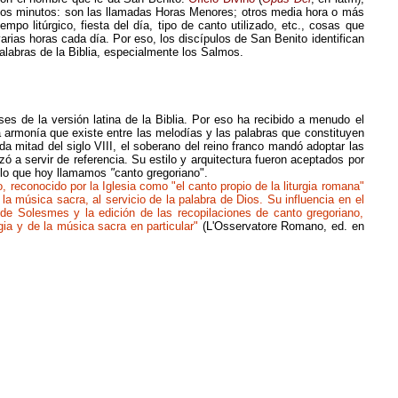
unos minutos: son las llamadas Horas Menores; otros media hora o más
mpo litúrgico, fiesta del día, tipo de canto utilizado, etc., cosas que
varias
horas
cada día
. Por eso, los discípulos de San Benito identifican
palabras de la Biblia, especialmente los Salmos.
ases
de la versión latina de la Biblia. Por eso ha recibido a menudo el
 la armonía que existe entre las melodías y las palabras que constituyen
da mitad del siglo VIII, el soberano del reino franco mandó adoptar las
zó
a servir de referencia. Su estilo y arquitectura fueron aceptados por
a lo que hoy llamamos
"
canto gregoriano
"
.
o, reconocido por la Iglesia como "el canto propio de la liturgia romana"
la música sacra, al servicio de la palabra de Dios. Su influencia en el
 de Solesmes y la edición de las recopilaciones de canto gregoriano,
gia y de la música sacra en particular"
(L'Osservatore Romano, ed. en