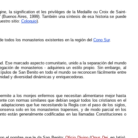
igine, la signification et les privilèges de la Medaille ou Croix de Saint-
" (Buenos Aires, 1999).
También u
na síntesis de
esa
historia
se puede
uestro sitio:
Coloquio
).
de todos los monasterios existentes en la región del
Cono Sur
.
d. Ese
marcado
aspecto comunitario, unido a la separación del mundo
gación de monasterios - adquiriera un estilo propio.
Sin embargo, al
cípulos de San Benito en todo el mundo se reconocen fácilmente entre
idad y diversidad dinámicas y enriquecedoras.
 permite a los monjes enfermos que necesitan alimentarse mejor hasta
nte con normas similares que debían seguir todos los cristianos en el
as adaptaciones que
fue
necesitando la Regla
con el paso de
los siglos,
conserva solo en los monasterios trapenses, y d
e modo parcial en
los
nto están generalmente codificadas en las llamadas Constituciones o
 con el nombre que le da San Benito:
Oficio Divino
(
Opus Dei
, en latín),