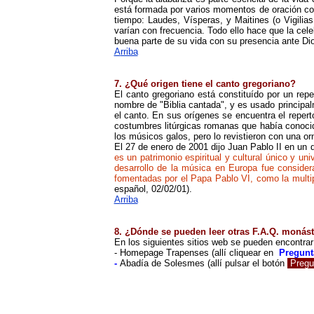
está formada por varios
momentos
de oración c
tiempo: Laudes, Vísperas, y Maitines (o Vigili
varían con frecuencia. Todo ello hace que la cel
buena parte de su vida con su presencia ante Dios
A
rriba
7. ¿Qué origen tiene el canto gregoriano?
El canto gregoriano está constituído por un rep
nombre de
"
Biblia cantada
"
, y es usado principal
el canto. En
sus or
ígenes se encuentra el repert
costumbres litúrgicas romanas que había conoci
los músicos galos, pero lo revistieron con una o
El 27 de enero de 2001 dijo Juan Pablo II en
un
d
es un patrimonio espiritual y cultural único y u
desarrollo de la música en Europa fue considera
fomentadas por el Papa Pablo VI, como la multipl
español,
02/02/01).
A
rriba
8. ¿Dónde se pueden leer otras F.A.Q. monás
En los siguientes sitios web se pueden encontrar 
-
Homepage Trapenses
(
allí cliquear en
Pregunt
-
Abadía de Solesmes
(
allí pulsar el botón
Pregu