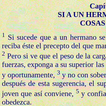
Capí
SI A UN HE
COSAS
1
Si sucede que a un hermano se 
reciba éste el precepto del que 
2
Pero si ve que el peso de la car
fuerzas, exponga a su superior las
3
y oportunamente,
y no con soberb
después de esta sugerencia, el su
5
joven que así conviene,
y confia
obedezca.