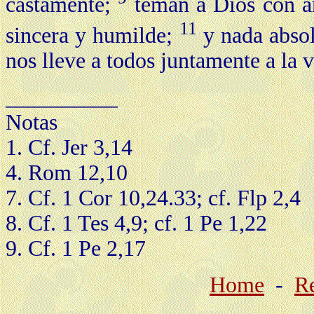
castamente;
teman a Dios con 
11
sincera y humilde;
y nada absol
nos lleve a todos juntamente a la v
__________
Notas
1. Cf. Jer 3,14
4. Rom 12,10
7. Cf. 1 Cor 10,24.33; cf. Flp 2,4
8. Cf. 1 Tes 4,9; cf. 1 Pe 1,22
9. Cf. 1 Pe 2,17
Home
-
Re