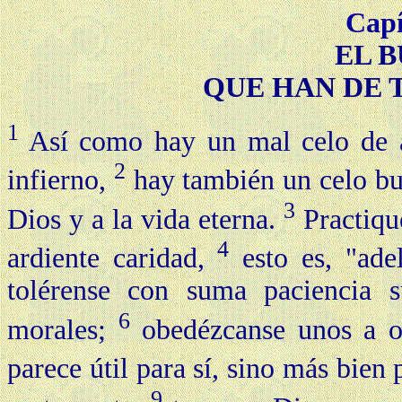
Capí
EL 
QUE HAN DE 
1
Así como hay un mal celo de a
2
infierno,
hay también un celo bu
3
Dios y a la vida eterna.
Practique
4
ardiente caridad,
esto es, "ade
tolérense con suma paciencia s
6
morales;
obedézcanse unos a o
parece útil para sí, sino más bien 
9