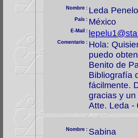
Nombre :
Leda Penelo
País :
México
E-Mail :
lepelu1@sta
Comentario :
Hola: Quisie
puedo obten
Benito de Pa
Bibliografí
fácilmente. 
gracias y un
Atte. Leda -
Nombre :
Sabina