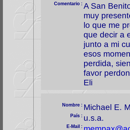
Comentario :
A San Benito
muy presente
lo que me pr
que decir a 
junto a mi c
esos momento
perdida, sie
favor perdo
Eli
Nombre :
Michael E. Mi
País :
u.s.a.
E-Mail :
mempax@ao