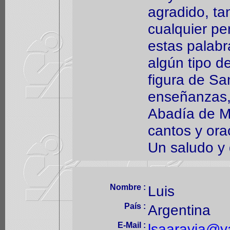
agradido, t
cualquier p
estas palabr
algún tipo d
figura de Sa
enseñanzas, 
Abadía de M
cantos y ora
Un saludo y 
Nombre :
Luis
País :
Argentina
E-Mail :
lsaaravia@y