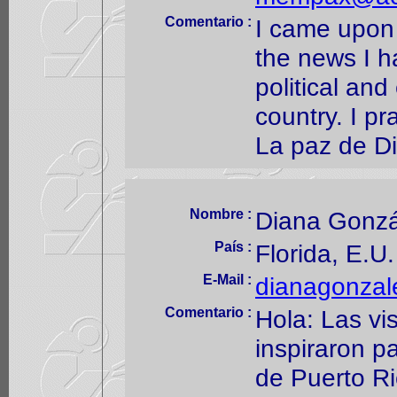
Comentario :
I came upon
the news I h
political and
country. I pr
La paz de Di
Nombre :
Diana Gonzá
País :
Florida, E.U.
E-Mail :
dianagonzal
Comentario :
Hola: Las vi
inspiraron p
de Puerto R