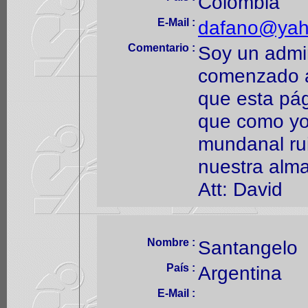
Colombia
E-Mail :
dafano@yah
Comentario :
Soy un admi
comenzado a
que esta pág
que como yo
mundanal ru
nuestra alma
Att: David
Nombre :
Santangelo
País :
Argentina
E-Mail :