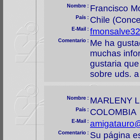
Nombre :
Francisco M
País :
Chile (Conce
E-Mail :
fmonsalve3
Comentario :
Me ha gustad
muchas info
gustaria que
sobre uds. a
Nombre :
MARLENY 
País :
COLOMBIA
E-Mail :
amigatauro
Comentario :
Su página e