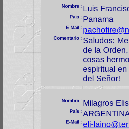
Nombre :
Luis Francis
País :
Panama
E-Mail :
pachofire@n
Comentario :
Saludos: Me 
de la Orden,
cosas hermo
espiritual en
del Señor!
Nombre :
Milagros Eli
País :
ARGENTIN
E-Mail :
eli-laino@te