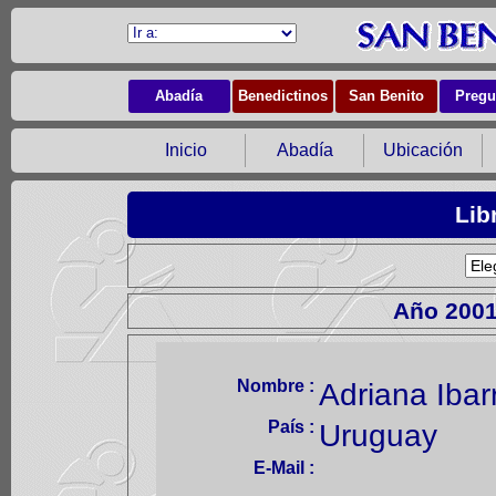
Abadía
Benedictinos
San Benito
Pregu
Inicio
Abadía
Ubicación
Lib
Año 200
Nombre :
Adriana Ibar
País :
Uruguay
E-Mail :