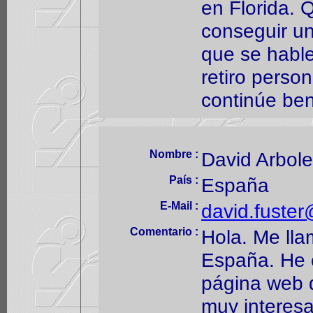
en Florida. 
conseguir un
que se habl
retiro person
continúe be
Nombre :
David Arbol
País :
España
E-Mail :
david.fuste
Comentario :
Hola. Me lla
España. He 
página web 
muy interesa