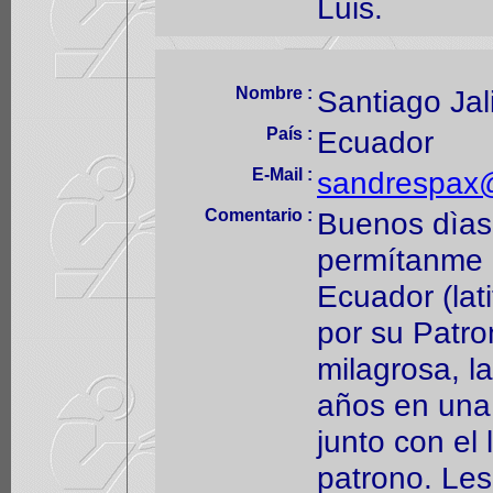
Luis.
Nombre :
Santiago Jali
País :
Ecuador
E-Mail :
sandrespax
Comentario :
Buenos dìas
permítanme e
Ecuador (lat
por su Patro
milagrosa, l
años en una l
junto con el 
patrono. Le