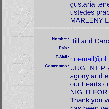
gustaría ten
ustedes prac
MARLENY 
Nombre :
Bill and Caro
País :
E-Mail :
noemail@oh
Comentario :
URGENT PRA
agony and e
our hearts 
NIGHT FOR 
Thank you ver
has been very