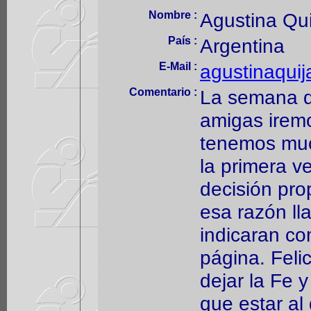
Nombre :
Agustina Qu
País :
Argentina
E-Mail :
agustinaqui
Comentario :
La semana qu
amigas iremo
tenemos muc
la primera v
decisión prop
esa razón ll
indicaran co
página. Felic
dejar la Fe y
que estar al