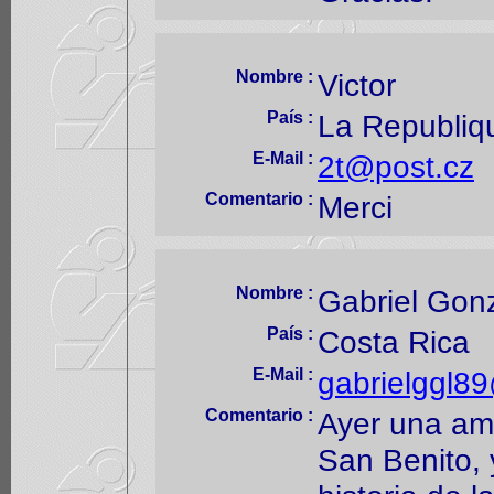
Nombre :
Victor
País :
La Republiq
E-Mail :
2t@post.cz
Comentario :
Merci
Nombre :
Gabriel Gon
País :
Costa Rica
E-Mail :
gabrielggl8
Comentario :
Ayer una am
San Benito, 