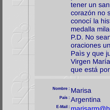
tener un san
corazón no s
conocí la hi
medalla mila
P.D. No sean
oraciones u
Paìs y que j
Virgen María
que está por
Nombre :
Marisa
País :
Argentina
E-Mail :
marisarm@h