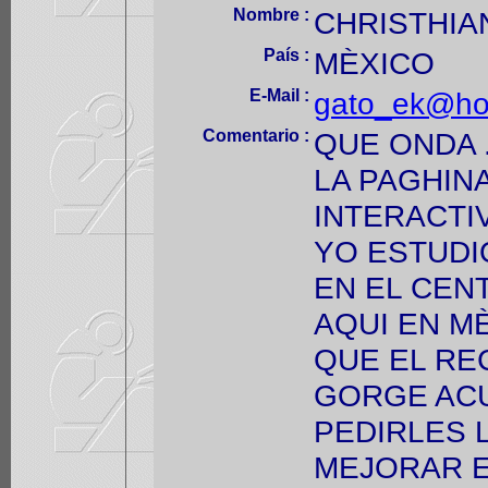
Nombre :
CHRISTHIA
País :
MÈXICO
E-Mail :
gato_ek@ho
Comentario :
QUE ONDA 
LA PAGHINA
INTERACTI
YO ESTUD
EN EL CEN
AQUI EN M
QUE EL RE
GORGE ACU
PEDIRLES 
MEJORAR E