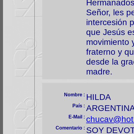
Hermanados 
Señor, les p
intercesión 
que Jesús es
movimiento 
fraterno y q
desde la gra
madre.
Nombre :
HILDA
País :
ARGENTIN
E-Mail :
chucav@hotm
Comentario :
SOY DEVOT