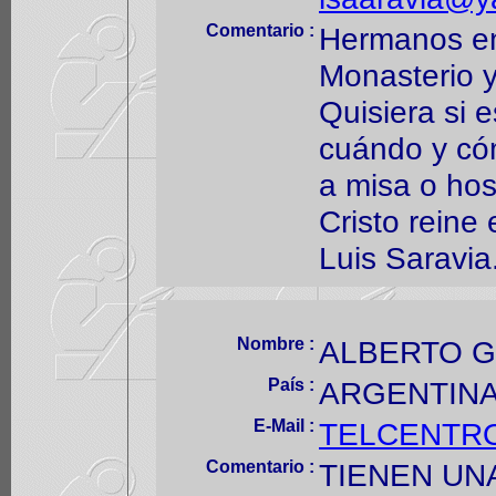
Comentario :
Hermanos en 
Monasterio 
Quisiera si 
cuándo y có
a misa o ho
Cristo reine
Luis Saravia
Nombre :
ALBERTO 
País :
ARGENTIN
E-Mail :
TELCENTR
Comentario :
TIENEN UN