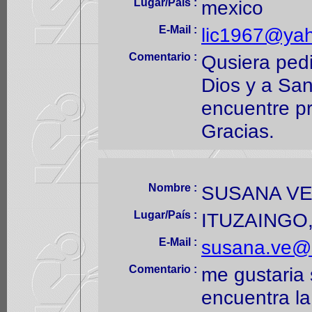
Lugar/País :
mexico
E-Mail :
lic1967@ya
Comentario :
Qusiera pedi
Dios y a San
encuentre pr
Gracias.
Nombre :
SUSANA V
Lugar/País :
ITUZAINGO
E-Mail :
susana.ve@
Comentario :
me gustaria 
encuentra l