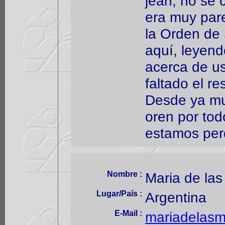
jean, no se 
era muy par
la Orden de 
aquí, leyen
acerca de u
faltado el re
Desde ya mu
oren por tod
estamos per
Nombre :
Maria de las
Lugar/País :
Argentina
E-Mail :
mariadelas