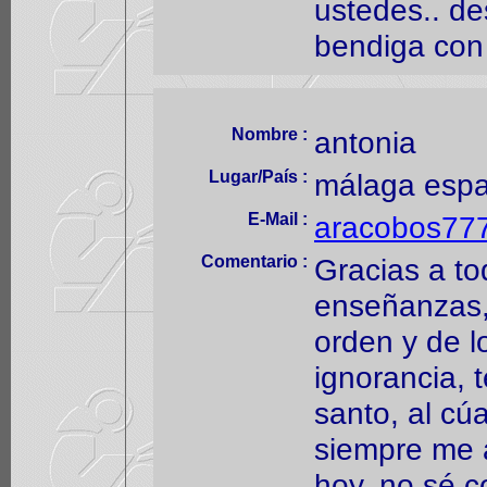
ustedes.. de
bendiga con 
Nombre :
antonia
Lugar/País :
málaga esp
E-Mail :
aracobos77
Comentario :
Gracias a to
enseñanzas,
orden y de l
ignorancia, 
santo, al cú
siempre me 
hoy, no sé c