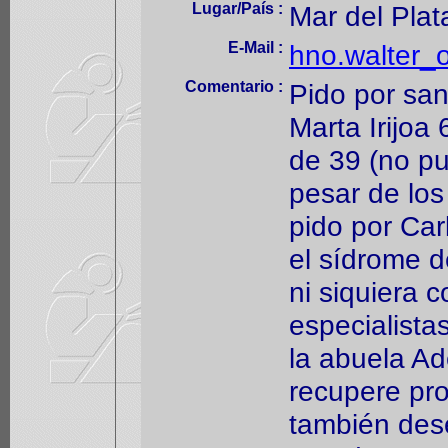
Lugar/País :
Mar del Plat
E-Mail :
hno.walter_
Comentario :
Pido por sana
Marta Irijoa
de 39 (no p
pesar de los
pido por Car
el sídrome 
ni siquiera 
especialista
la abuela Ad
recupere pro
también des