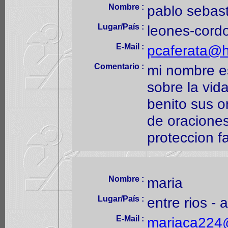
Nombre :
pablo sebast
Lugar/País :
leones-cord
E-Mail :
pcaferata@h
Comentario :
mi nombre e
sobre la vid
benito sus o
de oraciones
proteccion fa
Nombre :
maria
Lugar/País :
entre rios - 
E-Mail :
mariaca224