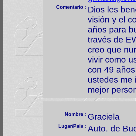
Comentario :
Dios les ben
visión y el 
años para b
través de EW
creo que nun
vivir como u
con 49 años
ustedes me i
mejor person
Nombre :
Graciela
Lugar/País :
Auto. de Bu