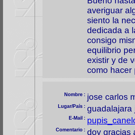
Bueno hasta
averiguar al
siento la ne
dedicada a l
consigo mis
equilibrio pe
existir y de
como hacer 
Nombre :
jose carlos 
Lugar/País :
guadalajara 
E-Mail :
pupis_cane
Comentario :
doy gracias 