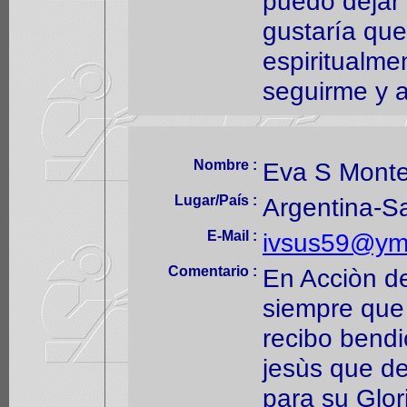
puedo dejar 
gustaría qu
espiritualme
seguirme y a
Nombre :
Eva S Mont
Lugar/País :
Argentina-S
E-Mail :
ivsus59@ym
Comentario :
En Acciòn d
siempre que 
recibo bendi
jesùs que de
para su Glo