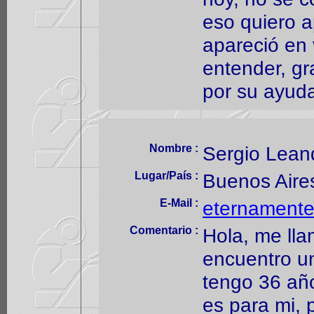
eso quiero a
apareció en v
entender, gr
por su ayud
Nombre :
Sergio Lean
Lugar/País :
Buenos Aire
E-Mail :
eternamente
Comentario :
Hola, me ll
encuentro un
tengo 36 año
es para mi, 