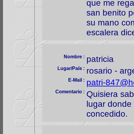
que me rega
san benito p
su mano com
escalera dice
Nombre :
patricia
Lugar/País :
rosario - arg
E-Mail :
patri-847@h
Comentario :
Quisiera sab
lugar donde 
concedido.