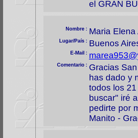
el GRAN BU
Nombre :
Maria Elena
Lugar/País :
Buenos Aires
E-Mail :
marea953@y
Comentario :
Gracias San
has dado y 
todos los 21
buscar" iré 
pedirte por 
Manito - Grac