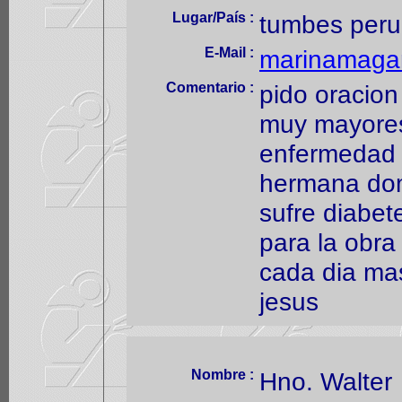
Lugar/País :
tumbes peru
E-Mail :
marinamaga
Comentario :
pido oracio
muy mayores 
enfermedad 
hermana dom
sufre diabete
para la obra
cada dia ma
jesus
Nombre :
Hno. Walter