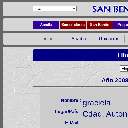
Abadía
Benedictinos
San Benito
Pregu
Inicio
Abadía
Ubicación
Lib
Año 200
Nombre :
graciela
Lugar/País :
Cdad. Auton
E-Mail :