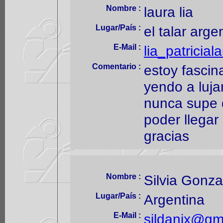
Nombre :
laura lia
Lugar/País :
el talar arge
E-Mail :
lia_patricia
Comentario :
estoy fascin
yendo a luja
nunca supe 
poder llegar
gracias
Nombre :
Silvia Gonza
Lugar/País :
Argentina
E-Mail :
sildanix@gm