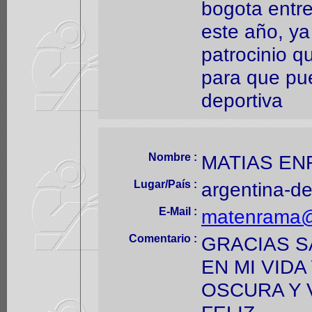
bogota entre
este año, y
patrocinio q
para que pue
deportiva
Nombre :
MATIAS EN
Lugar/País :
argentina-d
E-Mail :
matenrama@
Comentario :
GRACIAS S
EN MI VIDA
OSCURA Y 