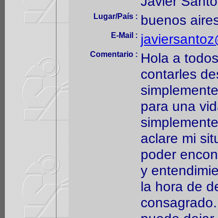
Javier Santo
Lugar/País :
buenos aires
E-Mail :
javiersanto
Comentario :
Hola a todos
contarles de
simplemente
para una vi
simplemente
aclare mi sit
poder encont
y entendimi
la hora de de
consagrado.