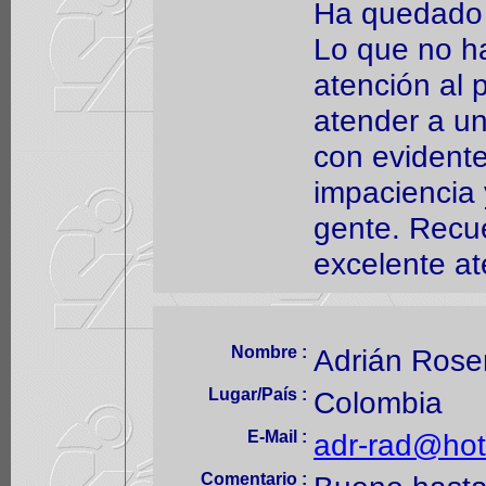
Ha quedado m
Lo que no ha
atención al 
atender a un
con evidente
impaciencia
gente. Recue
excelente at
Nombre :
Adrián Rose
Lugar/País :
Colombia
E-Mail :
adr-rad@hot
Comentario :