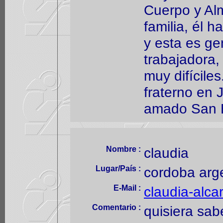
Cuerpo y Al
familia, él h
y esta es g
trabajadora
muy difícile
fraterno en 
amado San B
Nombre :
claudia
Lugar/País :
cordoba arg
E-Mail :
claudia-alc
Comentario :
quisiera sab