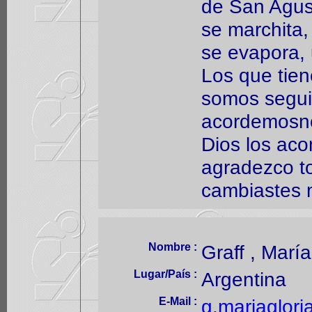
de San Agust
se marchita,
se evapora, 
Los que tien
somos segui
acordemosno
Dios los aco
agradezco t
cambiastes m
Nombre :
Graff , María
Lugar/País :
Argentina
E-Mail :
g.mariaglor