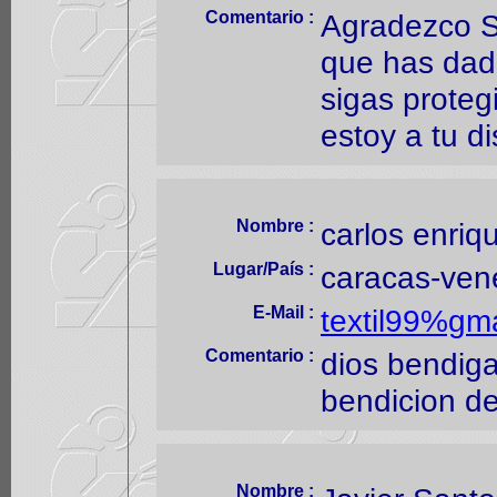
Comentario :
Agradezco Sa
que has dado
sigas prote
estoy a tu di
Nombre :
carlos enriq
Lugar/País :
caracas-ven
E-Mail :
textil99%gm
Comentario :
dios bendiga
bendicion d
Nombre :