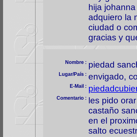
hija johanna
adquiero la 
ciudad o com
gracias y qu
Nombre :
piedad sanc
Lugar/País :
envigado, c
E-Mail :
piedadcubie
Comentario :
les pido ora
castaño sanc
en el proxi
salto ecuest